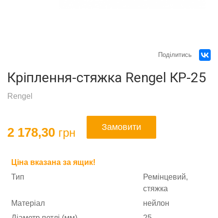
Поділитись
Кріплення-стяжка Rengel КР-25
Rengel
Замовити
2 178
,30
грн
Ціна вказана за ящик!
Тип
Ремінцевий,
стяжка
Матеріал
нейлон
Діаметр петлі (мм)
25