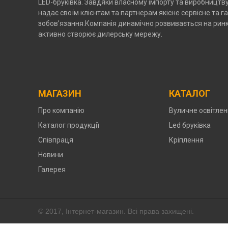
LED-бруківка. Завдяки власному імпорту та виробництв
надає своїм клієнтам та партнерам якісне сервісне та га
зобов’язання.Компанія динамічно розвивається на ринк
активно створює дилерську мережу.
МАГАЗИН
КАТАЛОГ
Про компанію
Вуличне освітле
Каталог продукції
Led бруківка
Співпраця
Кріплення
Новини
Галерея
© 2017, Інтернет-магазин. Всі права захищені.