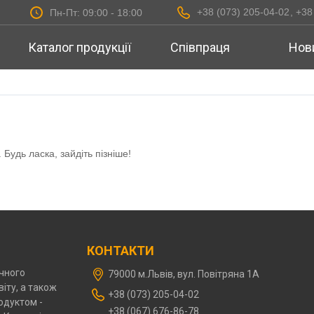
‎+38 (073) 205-04-02‎
+38
Пн-Пт: 09:00 - 18:00
Каталог продукції
Співпраця
Нов
Будь ласка, зайдіть пізніше!
КОНТАКТИ
чного
79000 м.Львів, вул. Повітряна 1А
іту, а також
‎+38 (073) 205-04-02‎
одуктом -
+38 (067) 676-86-78